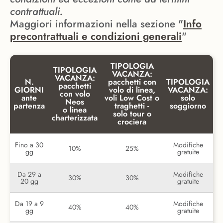
contrattuali.
Maggiori informazioni nella sezione "
Info
precontrattuali e condizioni generali
"
TIPOLOGIA
TIPOLOGIA
VACANZA:
VACANZA:
N.
pacchetti con
TIPOLOGIA
pacchetti
GIORNI
volo di linea,
VACANZA:
con volo
ante
voli Low Cost o
solo
Neos
partenza
traghetti -
soggiorno
o linea
solo tour o
charterizzata
crociera
Fino a 30
Modifiche
10%
25%
gg
gratuite
Da 29 a
Modifiche
30%
30%
20 gg
gratuite
Da 19 a 9
Modifiche
40%
40%
gg
gratuite