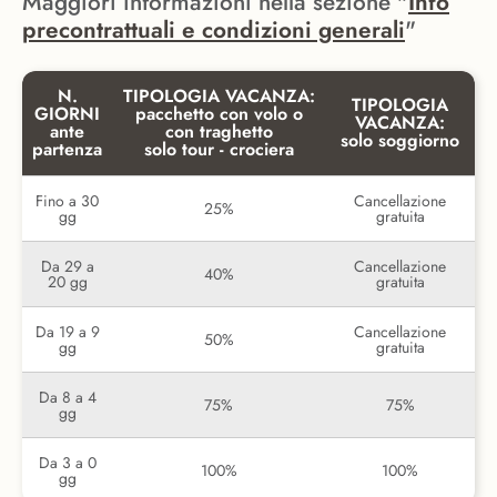
Maggiori informazioni nella sezione "
Info
precontrattuali e condizioni generali
"
N.
TIPOLOGIA VACANZA:
TIPOLOGIA
GIORNI
pacchetto con volo o
VACANZA:
ante
con traghetto
solo soggiorno
partenza
solo tour - crociera
Fino a 30
Cancellazione
25%
gg
gratuita
Da 29 a
Cancellazione
40%
20 gg
gratuita
Da 19 a 9
Cancellazione
50%
gg
gratuita
Da 8 a 4
75%
75%
gg
Da 3 a 0
100%
100%
gg