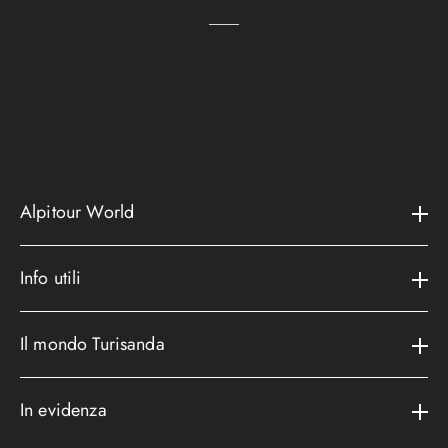
Alpitour World
Il gruppo
Info utili
La storia
Contatti e assistenza
AWARD
Il mondo Turisanda
Assicurazioni
Area riservata
Cataloghi
Metodi di pagamento
In evidenza
Convenzioni
Podcast
Bagaglio