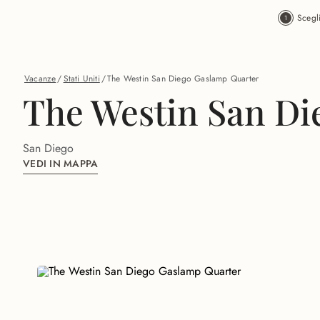
Vai al contenuto principale
Scegl
Vacanze
/
Stati Uniti
/
The Westin San Diego Gaslamp Quarter
The Westin San Di
San Diego
VEDI IN MAPPA