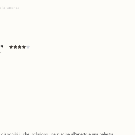
a la vacanza
r
vi disponibili, che includono una piscina all'aperto e una palestra