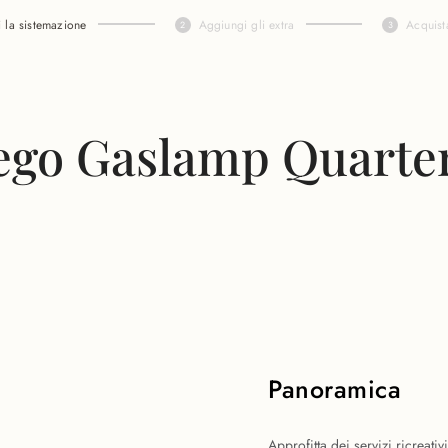
i la sistemazione
Aggiungi gli extra
Acquist
ego Gaslamp Quarte
Panoramica
Approfitta dei servizi ricreati