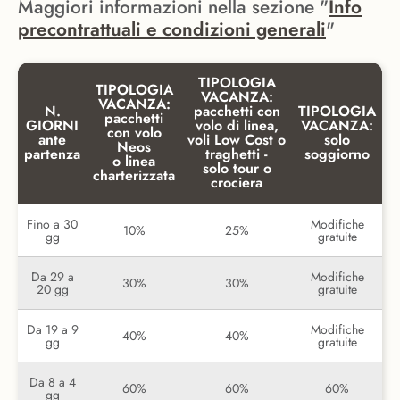
Maggiori informazioni nella sezione "
Info
precontrattuali e condizioni generali
"
TIPOLOGIA
TIPOLOGIA
VACANZA:
VACANZA:
N.
pacchetti con
TIPOLOGIA
pacchetti
GIORNI
volo di linea,
VACANZA:
con volo
ante
voli Low Cost o
solo
Neos
partenza
traghetti -
soggiorno
o linea
solo tour o
charterizzata
crociera
Fino a 30
Modifiche
10%
25%
gg
gratuite
Da 29 a
Modifiche
30%
30%
20 gg
gratuite
Da 19 a 9
Modifiche
40%
40%
gg
gratuite
Da 8 a 4
60%
60%
60%
gg