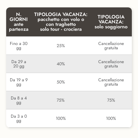
N.
TIPOLOGIA VACANZA:
TIPOLOGIA
GIORNI
pacchetto con volo o
VACANZA:
ante
con traghetto
solo soggiorno
partenza
solo tour - crociera
Fino a 30
Cancellazione
25%
gg
gratuita
Da 29 a
Cancellazione
40%
20 gg
gratuita
Da 19 a 9
Cancellazione
50%
gg
gratuita
Da 8 a 4
75%
75%
gg
Da 3 a 0
100%
100%
gg