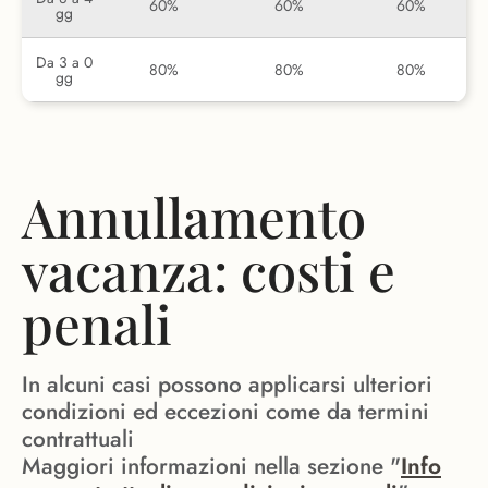
60%
60%
60%
gg
Da 3 a 0
80%
80%
80%
gg
Annullamento
vacanza: costi e
penali
In alcuni casi possono applicarsi ulteriori
condizioni ed eccezioni come da termini
contrattuali
Maggiori informazioni nella sezione "
Info