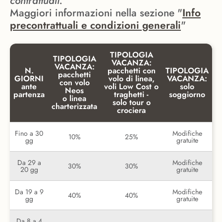
contrattuali.
Maggiori informazioni nella sezione "
Info
precontrattuali e condizioni generali
"
TIPOLOGIA
TIPOLOGIA
VACANZA:
VACANZA:
N.
pacchetti con
TIPOLOGIA
pacchetti
GIORNI
volo di linea,
VACANZA:
con volo
ante
voli Low Cost o
solo
Neos
partenza
traghetti -
soggiorno
o linea
solo tour o
charterizzata
crociera
Fino a 30
Modifiche
10%
25%
gg
gratuite
Da 29 a
Modifiche
30%
30%
20 gg
gratuite
Da 19 a 9
Modifiche
40%
40%
gg
gratuite
Da 8 a 4