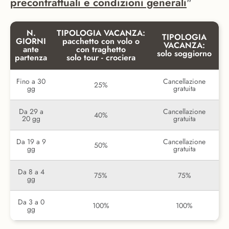
precontrattuali e condizioni generali
"
N.
TIPOLOGIA VACANZA:
TIPOLOGIA
GIORNI
pacchetto con volo o
VACANZA:
ante
con traghetto
solo soggiorno
partenza
solo tour - crociera
Fino a 30
Cancellazione
25%
gg
gratuita
Da 29 a
Cancellazione
40%
20 gg
gratuita
Da 19 a 9
Cancellazione
50%
gg
gratuita
Da 8 a 4
75%
75%
gg
Da 3 a 0
100%
100%
gg