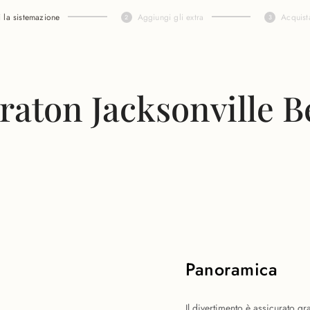
i la sistemazione
Aggiungi gli extra
Acquist
raton Jacksonville 
Panoramica
Il divertimento è assicurato g