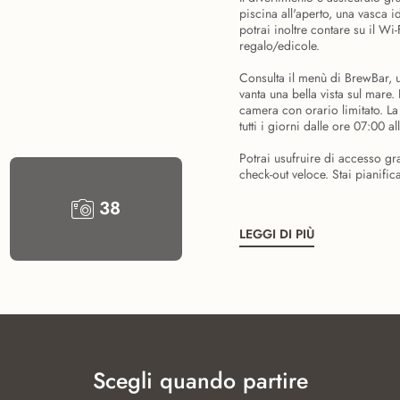
piscina all'aperto, una vasca 
potrai inoltre contare su il Wi-
regalo/edicole.
Consulta il menù di BrewBar, 
vanta una bella vista sul mare. 
camera con orario limitato. L
tutti i giorni dalle ore 07:00 a
Potrai usufruire di accesso gra
check-out veloce. Stai pianific
38
LEGGI DI PIÙ
Scegli quando partire