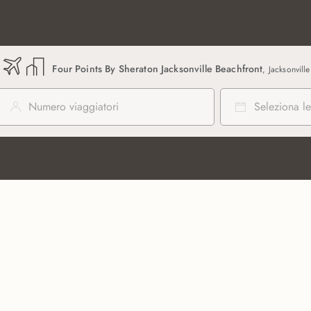
Four Points By Sheraton Jacksonville Beachfront
, Jacksonville
Numero viaggiatori
Seleziona le