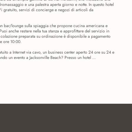
idromassaggio e una palestra aperta giorno e notte. In questo hotel
Fi gratuito, servizi di concierge e negozi di articoli da
un bar/lounge sulla spiaggia che propone cucina americana e
Puoi anche restare nella tua stanza e approfittare del servizio in
a colazione preparata su ordinazione è disponibile a pagamento
lle ore 10:00.
tuito a Internet via cavo, un business center aperto 24 ore su 24 e
ando un evento a Jacksonville Beach? Presso un hotel ...