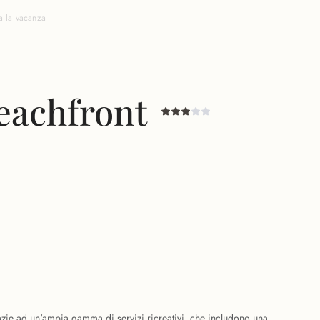
a la vacanza
Beachfront
razie ad un'ampia gamma di servizi ricreativi, che includono una