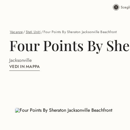
Vai al contenuto principale
Scegl
Vacanze
/
Stati Uniti
/
Four Points By Sheraton Jacksonville Beachfront
Four Points By She
Jacksonville
VEDI IN MAPPA