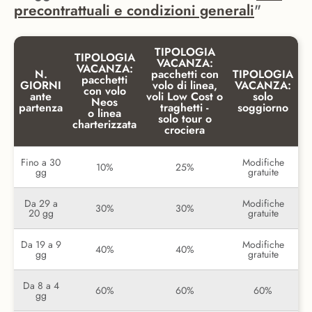
precontrattuali e condizioni generali
"
TIPOLOGIA
TIPOLOGIA
VACANZA:
VACANZA:
N.
pacchetti con
TIPOLOGIA
pacchetti
GIORNI
volo di linea,
VACANZA:
con volo
ante
voli Low Cost o
solo
Neos
partenza
traghetti -
soggiorno
o linea
solo tour o
charterizzata
crociera
Fino a 30
Modifiche
10%
25%
gg
gratuite
Da 29 a
Modifiche
30%
30%
20 gg
gratuite
Da 19 a 9
Modifiche
40%
40%
gg
gratuite
Da 8 a 4
60%
60%
60%
gg