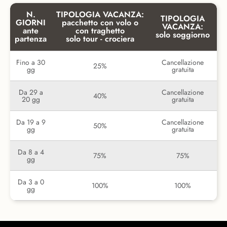
N.
TIPOLOGIA VACANZA:
TIPOLOGIA
GIORNI
pacchetto con volo o
VACANZA:
ante
con traghetto
solo soggiorno
partenza
solo tour - crociera
Fino a 30
Cancellazione
25%
gg
gratuita
Da 29 a
Cancellazione
40%
20 gg
gratuita
Da 19 a 9
Cancellazione
50%
gg
gratuita
Da 8 a 4
75%
75%
gg
Da 3 a 0
100%
100%
gg