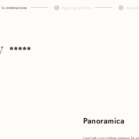
i la sistemazione
Aggiungi gli extra
Acquist
y
Panoramica
Lasciati coccolare presso la sp