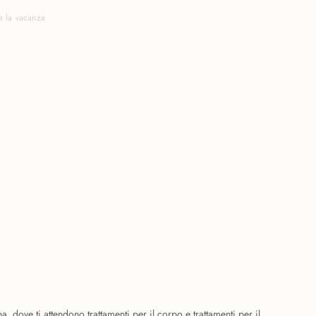
a la vacanza
a, dove ti attendono trattamenti per il corpo e trattamenti per il