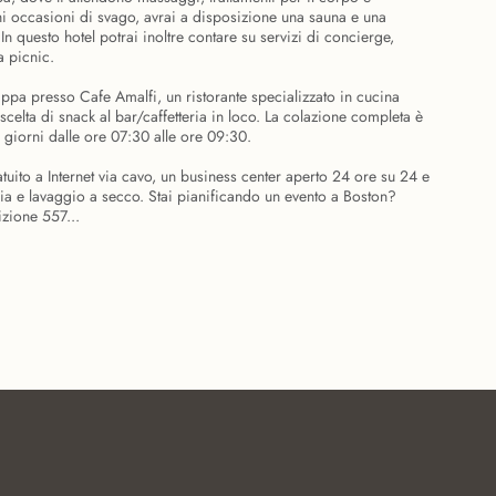
rchi occasioni di svago, avrai a disposizione una sauna e una
 In questo hotel potrai inoltre contare su servizi di concierge,
a picnic.
tappa presso Cafe Amalfi, un ristorante specializzato in cucina
celta di snack al bar/caffetteria in loco. La colazione completa è
i giorni dalle ore 07:30 alle ore 09:30.
tuito a Internet via cavo, un business center aperto 24 ore su 24 e
ria e lavaggio a secco. Stai pianificando un evento a Boston?
izione 557...