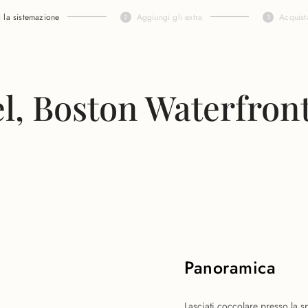
i la sistemazione
Aggiungi gli extra
Acquist
l, Boston Waterfron
Panoramica
Lasciati coccolare presso la s