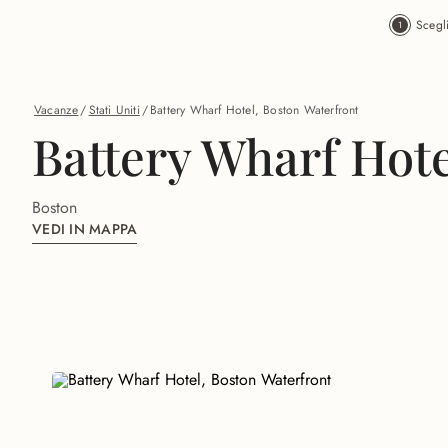
Vai al contenuto principale
Scegl
Vacanze
/
Stati Uniti
/
Battery Wharf Hotel, Boston Waterfront
Battery Wharf Hote
Boston
VEDI IN MAPPA