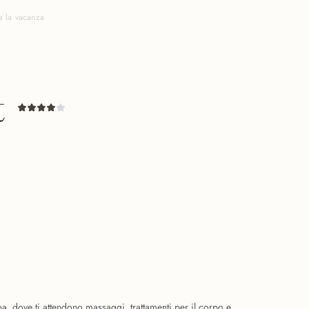
a la vacanza
t
pa, dove ti attendono massaggi, trattamenti per il corpo e