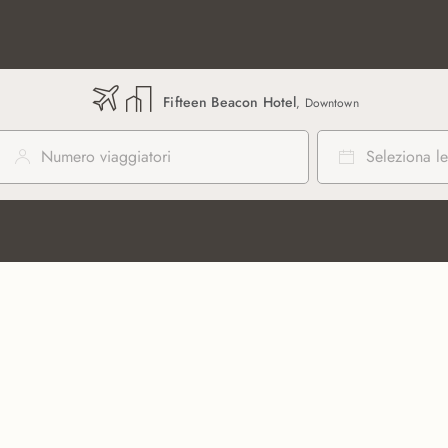
Fifteen Beacon Hotel
, Downtown
Numero viaggiatori
Seleziona le