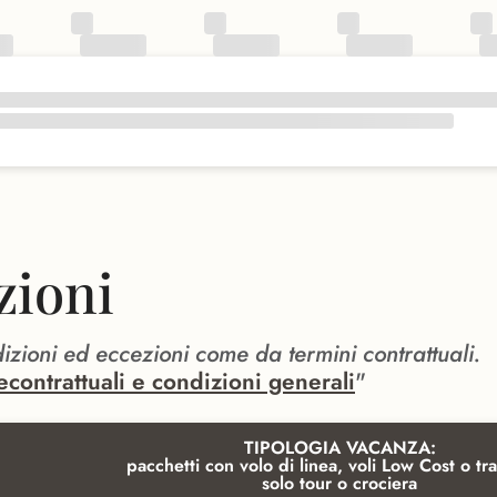
zioni
dizioni ed eccezioni come da termini contrattuali.
econtrattuali e condizioni generali
"
TIPOLOGIA VACANZA:
pacchetti con volo di linea, voli Low Cost o tra
solo tour o crociera