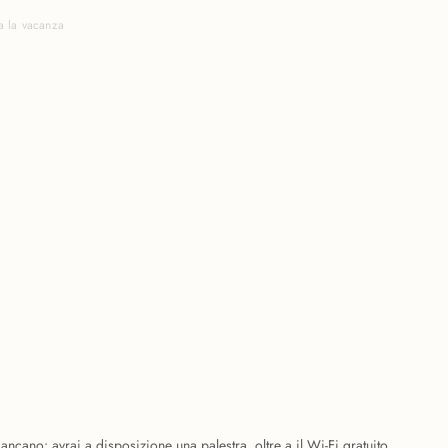
a la vacanza
ncano: avrai a disposizione una palestra, oltre a il Wi-Fi gratuito