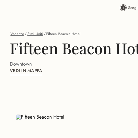
Vai al contenuto principale
Scegl
Vacanze
/
Stati Uniti
/
Fifteen Beacon Hotel
Fifteen Beacon Ho
Downtown
VEDI IN MAPPA