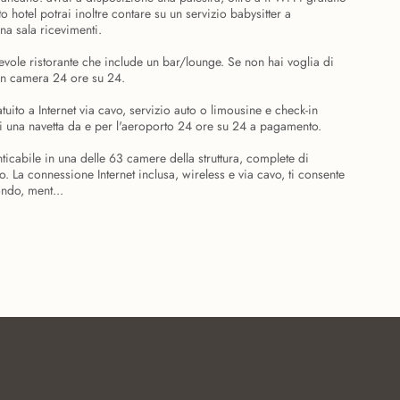
o hotel potrai inoltre contare su un servizio babysitter a
a sala ricevimenti.
vole ristorante che include un bar/lounge. Se non hai voglia di
o in camera 24 ore su 24.
tuito a Internet via cavo, servizio auto o limousine e check-in
di una navetta da e per l'aeroporto 24 ore su 24 a pagamento.
icabile in una delle 63 camere della struttura, complete di
. La connessione Internet inclusa, wireless e via cavo, ti consente
ondo, ment...