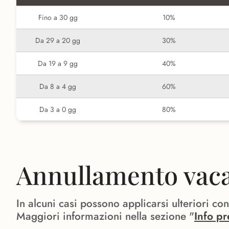
Fino a 30 gg
10%
Da 29 a 20 gg
30%
Da 19 a 9 gg
40%
Da 8 a 4 gg
60%
Da 3 a 0 gg
80%
Annullamento vacan
In alcuni casi possono applicarsi ulteriori co
Maggiori informazioni nella sezione "
Info pr