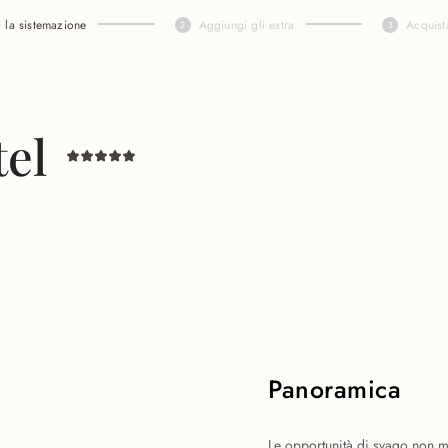
i la sistemazione
Aggiungi gli extra
Acquist
tel
Panoramica
Le opportunità di svago non ma