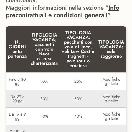
contrattuali.
Maggiori informazioni nella sezione "
Info
precontrattuali e condizioni generali
"
TIPOLOGIA
TIPOLOGIA
VACANZA:
VACANZA:
N.
pacchetti con
TIPOLOGIA
pacchetti
GIORNI
volo di linea,
VACANZA:
con volo
ante
voli Low Cost o
solo
Neos
partenza
traghetti -
soggiorno
o linea
solo tour o
charterizzata
crociera
Fino a 30
Modifiche
10%
25%
gg
gratuite
Da 29 a
Modifiche
30%
30%
20 gg
gratuite
Da 19 a 9
Modifiche
40%
40%
gg
gratuite
Da 8 a 4