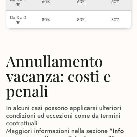
60%
60%
60%
gg
Da 3 a 0
80%
80%
80%
gg
Annullamento
vacanza: costi e
penali
In alcuni casi possono applicarsi ulteriori
condizioni ed eccezioni come da termini
contrattuali
Maggiori informazioni nella sezione "
Info