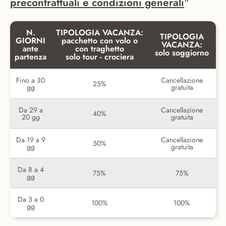
precontrattuali e condizioni generali
"
N.
TIPOLOGIA VACANZA:
TIPOLOGIA
GIORNI
pacchetto con volo o
VACANZA:
ante
con traghetto
solo soggiorno
partenza
solo tour - crociera
Fino a 30
Cancellazione
25%
gg
gratuita
Da 29 a
Cancellazione
40%
20 gg
gratuita
Da 19 a 9
Cancellazione
50%
gg
gratuita
Da 8 a 4
75%
75%
gg
Da 3 a 0
100%
100%
gg