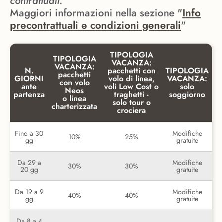
contrattuali.
Maggiori informazioni nella sezione "
Info
precontrattuali e condizioni generali
"
TIPOLOGIA
TIPOLOGIA
VACANZA:
VACANZA:
N.
pacchetti con
TIPOLOGIA
pacchetti
GIORNI
volo di linea,
VACANZA:
con volo
ante
voli Low Cost o
solo
Neos
partenza
traghetti -
soggiorno
o linea
solo tour o
charterizzata
crociera
Fino a 30
Modifiche
10%
25%
gg
gratuite
Da 29 a
Modifiche
30%
30%
20 gg
gratuite
Da 19 a 9
Modifiche
40%
40%
gg
gratuite
Da 8 a 4