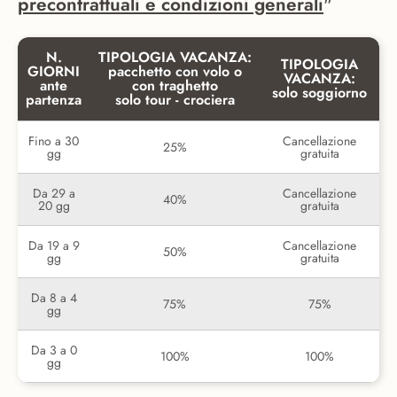
precontrattuali e condizioni generali
"
N.
TIPOLOGIA VACANZA:
TIPOLOGIA
GIORNI
pacchetto con volo o
VACANZA:
ante
con traghetto
solo soggiorno
partenza
solo tour - crociera
Fino a 30
Cancellazione
25%
gg
gratuita
Da 29 a
Cancellazione
40%
20 gg
gratuita
Da 19 a 9
Cancellazione
50%
gg
gratuita
Da 8 a 4
75%
75%
gg
Da 3 a 0
100%
100%
gg