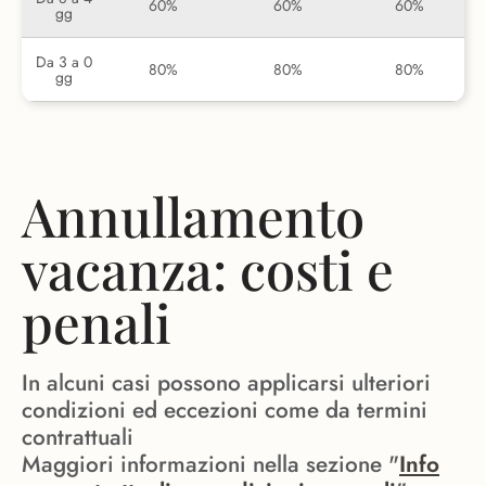
60%
60%
60%
gg
Da 3 a 0
80%
80%
80%
gg
Annullamento
vacanza: costi e
penali
In alcuni casi possono applicarsi ulteriori
condizioni ed eccezioni come da termini
contrattuali
Maggiori informazioni nella sezione "
Info