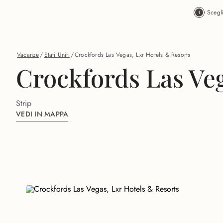
Vai al contenuto principale
Scegl
Vacanze
/
Stati Uniti
/
Crockfords Las Vegas, Lxr Hotels & Resorts
Crockfords Las Veg
Strip
VEDI IN MAPPA