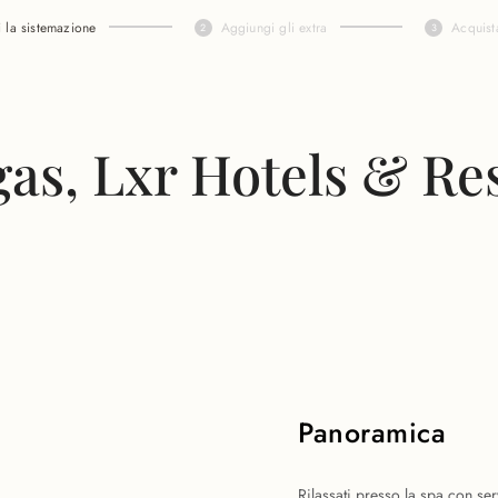
i la sistemazione
Aggiungi gli extra
Acquist
as, Lxr Hotels & Re
Panoramica
Rilassati presso la spa con ser