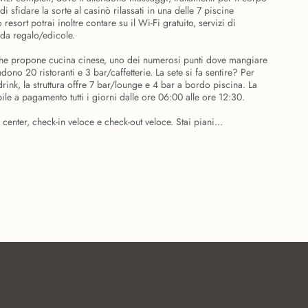
 di sfidare la sorte al casinò rilassati in una delle 7 piscine
 resort potrai inoltre contare su il Wi-Fi gratuito, servizi di
 da regalo/edicole.
che propone cucina cinese, uno dei numerosi punti dove mangiare
no 20 ristoranti e 3 bar/caffetterie. La sete si fa sentire? Per
drink, la struttura offre 7 bar/lounge e 4 bar a bordo piscina. La
le a pagamento tutti i giorni dalle ore 06:00 alle ore 12:30.
 center, check-in veloce e check-out veloce. Stai piani...