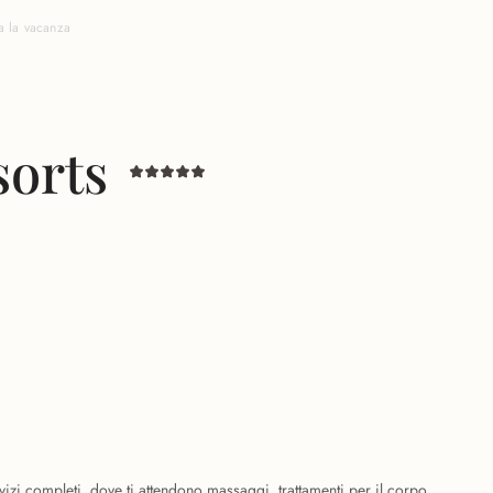
a la vacanza
sorts
vizi completi, dove ti attendono massaggi, trattamenti per il corpo