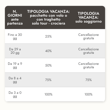
N.
TIPOLOGIA VACANZA:
TIPOLOGIA
GIORNI
pacchetto con volo o
VACANZA:
ante
con traghetto
solo soggiorno
partenza
solo tour - crociera
Fino a 30
Cancellazione
25%
gg
gratuita
Da 29 a
Cancellazione
40%
20 gg
gratuita
Da 19 a 9
Cancellazione
50%
gg
gratuita
Da 8 a 4
75%
75%
gg
Da 3 a 0
100%
100%
gg