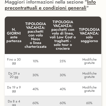
Maggiori informazioni nella sezione "
Info
precontrattuali e condizioni generali
"
TIPOLOGIA
TIPOLOGIA
VACANZA:
VACANZA:
N.
pacchetti con
TIPOLOGIA
pacchetti
GIORNI
volo di linea,
VACANZA:
con volo
ante
voli Low Cost o
solo
Neos
partenza
traghetti -
soggiorno
o linea
solo tour o
charterizzata
crociera
Fino a 30
Modifiche
10%
25%
gg
gratuite
Da 29 a
Modifiche
30%
30%
20 gg
gratuite
Da 19 a 9
Modifiche
40%
40%
gg
gratuite
Da 8 a 4
60%
60%
60%
gg