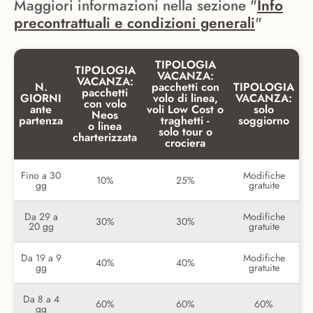
Maggiori informazioni nella sezione "
Info
precontrattuali e condizioni generali
"
TIPOLOGIA
TIPOLOGIA
VACANZA:
VACANZA:
N.
pacchetti con
TIPOLOGIA
pacchetti
GIORNI
volo di linea,
VACANZA:
con volo
ante
voli Low Cost o
solo
Neos
partenza
traghetti -
soggiorno
o linea
solo tour o
charterizzata
crociera
Fino a 30
Modifiche
10%
25%
gg
gratuite
Da 29 a
Modifiche
30%
30%
20 gg
gratuite
Da 19 a 9
Modifiche
40%
40%
gg
gratuite
Da 8 a 4
60%
60%
60%
gg