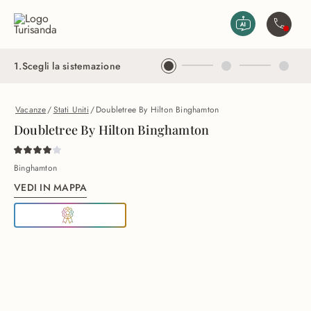
Vai al contenuto principale
Contatta
1
.
Scegli la sistemazione
Vacanze
/
Stati Uniti
/
Doubletree By Hilton Binghamton
Doubletree By Hilton Binghamton
Binghamton
VEDI IN MAPPA