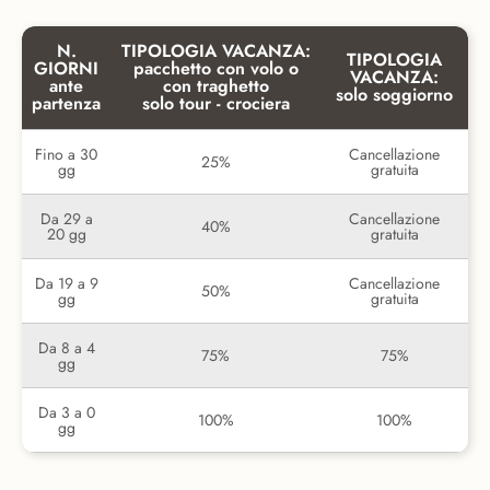
N.
TIPOLOGIA VACANZA:
TIPOLOGIA
GIORNI
pacchetto con volo o
VACANZA:
ante
con traghetto
solo soggiorno
partenza
solo tour - crociera
Fino a 30
Cancellazione
25%
gg
gratuita
Da 29 a
Cancellazione
40%
20 gg
gratuita
Da 19 a 9
Cancellazione
50%
gg
gratuita
Da 8 a 4
75%
75%
gg
Da 3 a 0
100%
100%
gg