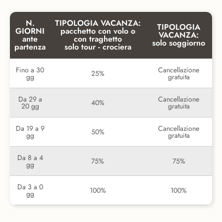
N.
TIPOLOGIA VACANZA:
TIPOLOGIA
GIORNI
pacchetto con volo o
VACANZA:
ante
con traghetto
solo soggiorno
partenza
solo tour - crociera
Fino a 30
Cancellazione
25%
gg
gratuita
Da 29 a
Cancellazione
40%
20 gg
gratuita
Da 19 a 9
Cancellazione
50%
gg
gratuita
Da 8 a 4
75%
75%
gg
Da 3 a 0
100%
100%
gg