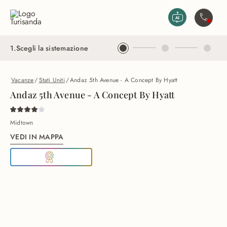
Vai al contenuto principale
Contatta
1
.
Scegli la sistemazione
Vacanze
/
Stati Uniti
/
Andaz 5th Avenue - A Concept By Hyatt
Andaz 5th Avenue - A Concept By Hyatt
Midtown
VEDI IN MAPPA