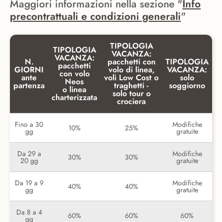
Maggiori informazioni nella sezione "
Info
precontrattuali e condizioni generali
"
TIPOLOGIA
TIPOLOGIA
VACANZA:
VACANZA:
N.
pacchetti con
TIPOLOGIA
pacchetti
GIORNI
volo di linea,
VACANZA:
con volo
ante
voli Low Cost o
solo
Neos
partenza
traghetti -
soggiorno
o linea
solo tour o
charterizzata
crociera
Fino a 30
Modifiche
10%
25%
gg
gratuite
Da 29 a
Modifiche
30%
30%
20 gg
gratuite
Da 19 a 9
Modifiche
40%
40%
gg
gratuite
Da 8 a 4
60%
60%
60%
gg