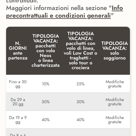
contrattuali.
Maggiori informazioni nella sezione "
Info
precontrattuali e condizioni generali
"
TIPOLOGIA
TIPOLOGIA
VACANZA:
VACANZA:
N.
pacchetti con
TIPOLOGIA
pacchetti
GIORNI
volo di linea,
VACANZA:
con volo
ante
voli Low Cost o
solo
Neos
partenza
traghetti -
soggiorno
o linea
solo tour o
charterizzata
crociera
Fino a 30
Modifiche
10%
25%
gg
gratuite
Da 29 a
Modifiche
30%
30%
20 gg
gratuite
Da 19 a 9
Modifiche
40%
40%
gg
gratuite
Da 8 a 4