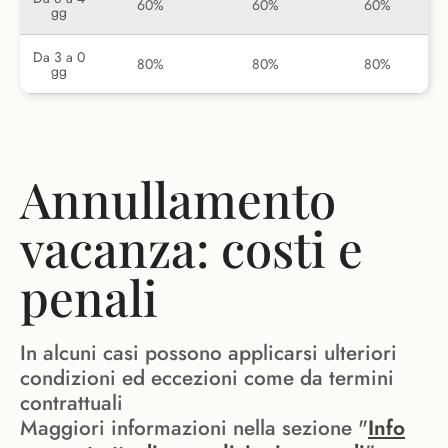
60%
60%
60%
gg
Da 3 a 0
80%
80%
80%
gg
Annullamento
vacanza: costi e
penali
In alcuni casi possono applicarsi ulteriori
condizioni ed eccezioni come da termini
contrattuali
Maggiori informazioni nella sezione "
Info