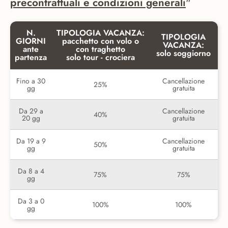
precontrattuali e condizioni generali
"
N.
TIPOLOGIA VACANZA:
TIPOLOGIA
GIORNI
pacchetto con volo o
VACANZA:
ante
con traghetto
solo soggiorno
partenza
solo tour - crociera
Fino a 30
Cancellazione
25%
gg
gratuita
Da 29 a
Cancellazione
40%
20 gg
gratuita
Da 19 a 9
Cancellazione
50%
gg
gratuita
Da 8 a 4
75%
75%
gg
Da 3 a 0
100%
100%
gg