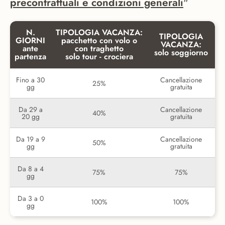
precontrattuali e condizioni generali
"
N.
TIPOLOGIA VACANZA:
TIPOLOGIA
GIORNI
pacchetto con volo o
VACANZA:
ante
con traghetto
solo soggiorno
partenza
solo tour - crociera
Fino a 30
Cancellazione
25%
gg
gratuita
Da 29 a
Cancellazione
40%
20 gg
gratuita
Da 19 a 9
Cancellazione
50%
gg
gratuita
Da 8 a 4
75%
75%
gg
Da 3 a 0
100%
100%
gg