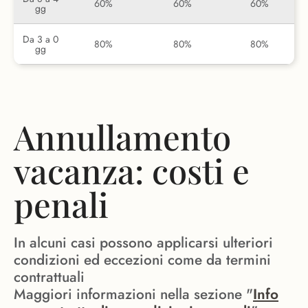
60%
60%
60%
gg
Da 3 a 0
80%
80%
80%
gg
Annullamento
vacanza: costi e
penali
In alcuni casi possono applicarsi ulteriori
condizioni ed eccezioni come da termini
contrattuali
Maggiori informazioni nella sezione "
Info