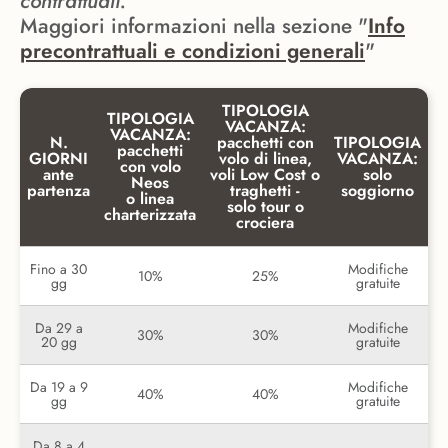
contrattuali.
Maggiori informazioni nella sezione "
Info
precontrattuali e condizioni generali
"
TIPOLOGIA
TIPOLOGIA
VACANZA:
VACANZA:
N.
pacchetti con
TIPOLOGIA
pacchetti
GIORNI
volo di linea,
VACANZA:
con volo
ante
voli Low Cost o
solo
Neos
partenza
traghetti -
soggiorno
o linea
solo tour o
charterizzata
crociera
Fino a 30
Modifiche
10%
25%
gg
gratuite
Da 29 a
Modifiche
30%
30%
20 gg
gratuite
Da 19 a 9
Modifiche
40%
40%
gg
gratuite
Da 8 a 4