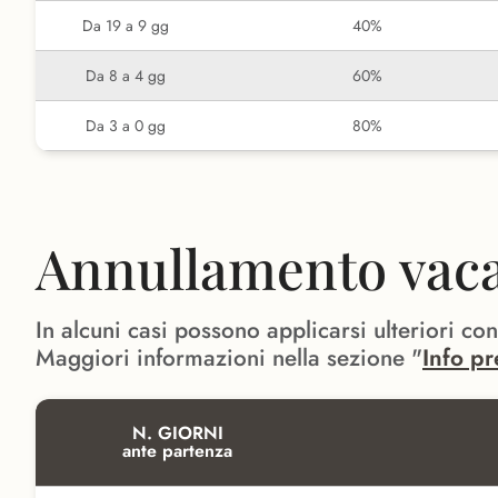
Da 19 a 9 gg
40%
Da 8 a 4 gg
60%
Da 3 a 0 gg
80%
Annullamento vacan
In alcuni casi possono applicarsi ulteriori co
Maggiori informazioni nella sezione "
Info pr
N. GIORNI
ante partenza