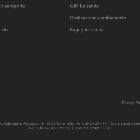
in aeroporto
Gift Turisanda
Destinazione cambiamento
sito
Bagaglio sicuro
Privacy P
. Sede Legale: Via Lugaro, 15 - 10126 Torino - Italia | Tel. (+39)011.0171111 | Capitale Sociale sott
Codice fiscale: 02933920015 | Partita IVA: 02486000041