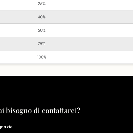
25%
40%
50%
75%
100%
ai bisogno di contattarci?
genzia