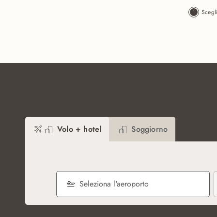
Vai al contenuto principale
Scegl
Volo + hotel
Soggiorno
Seleziona l'aeroporto