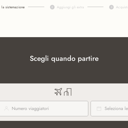
i la sistemazione
Aggiungi gli extra
Acquist
Scegli quando partire
Numero viaggiatori
Seleziona le