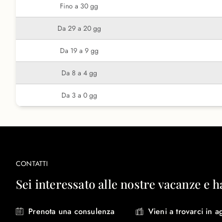
Fino a 30 gg
Da 29 a 20 gg
Da 19 a 9 gg
Da 8 a 4 gg
Da 3 a 0 gg
CONTATTI
Sei interessato alle nostre vacanze e h
Prenota una consulenza
Vieni a trovarci in a