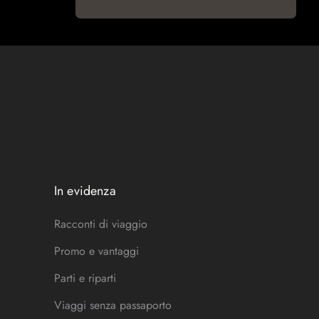
In evidenza
Racconti di viaggio
Promo e vantaggi
Parti e riparti
Viaggi senza passaporto