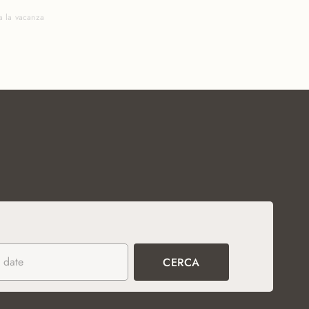
a la vacanza
 date
CERCA