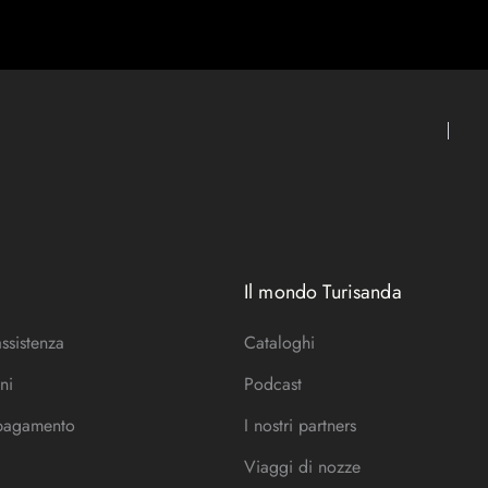
Il mondo Turisanda
assistenza
Cataloghi
ni
Podcast
 pagamento
I nostri partners
Viaggi di nozze