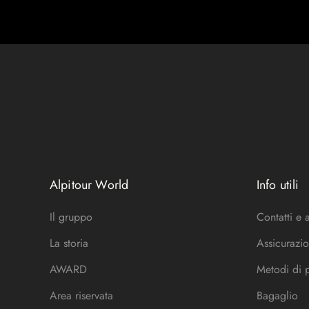
Alpitour World
Info utili
Il gruppo
Contatti e 
La storia
Assicurazio
AWARD
Metodi di
Area riservata
Bagaglio