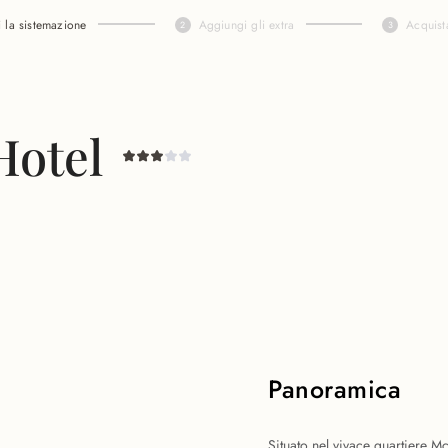
i la sistemazione
Aggiungi gli extra
Acquist
Hotel
Panoramica
Situato nel vivace quartiere Mc