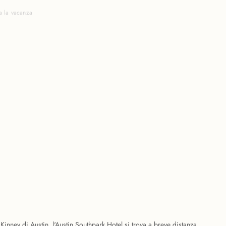
a la vacanza
Kinney di Austin, l'Austin Southpark Hotel si trova a breve distanza