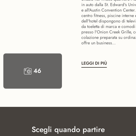
in auto dalla St. Edward's Univ
e all'Austin Convention Center.
centro fitness, piscine interne
dell'hotel dispongono di telev
da toeletta di marca e comodi
presso l'Onion Creek Grille, c
colazione preparata su ordinaz
offre un business...
LEGGI DI PIÙ
46
Scegli quando partire