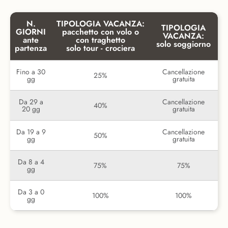
N.
TIPOLOGIA VACANZA:
TIPOLOGIA
GIORNI
pacchetto con volo o
VACANZA:
ante
con traghetto
solo soggiorno
partenza
solo tour - crociera
Fino a 30
Cancellazione
25%
gg
gratuita
Da 29 a
Cancellazione
40%
20 gg
gratuita
Da 19 a 9
Cancellazione
50%
gg
gratuita
Da 8 a 4
75%
75%
gg
Da 3 a 0
100%
100%
gg