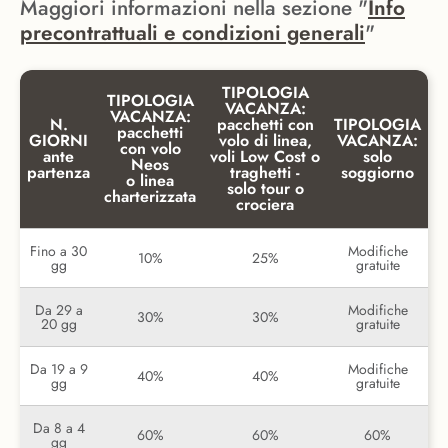
Maggiori informazioni nella sezione "
Info
precontrattuali e condizioni generali
"
TIPOLOGIA
TIPOLOGIA
VACANZA:
VACANZA:
N.
pacchetti con
TIPOLOGIA
pacchetti
GIORNI
volo di linea,
VACANZA:
con volo
ante
voli Low Cost o
solo
Neos
partenza
traghetti -
soggiorno
o linea
solo tour o
charterizzata
crociera
Fino a 30
Modifiche
10%
25%
gg
gratuite
Da 29 a
Modifiche
30%
30%
20 gg
gratuite
Da 19 a 9
Modifiche
40%
40%
gg
gratuite
Da 8 a 4
60%
60%
60%
gg