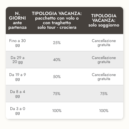
N.
TIPOLOGIA VACANZA:
TIPOLOGIA
GIORNI
pacchetto con volo o
VACANZA:
ante
con traghetto
solo soggiorno
partenza
solo tour - crociera
Fino a 30
Cancellazione
25%
gg
gratuita
Da 29 a
Cancellazione
40%
20 gg
gratuita
Da 19 a 9
Cancellazione
50%
gg
gratuita
Da 8 a 4
75%
75%
gg
Da 3 a 0
100%
100%
gg