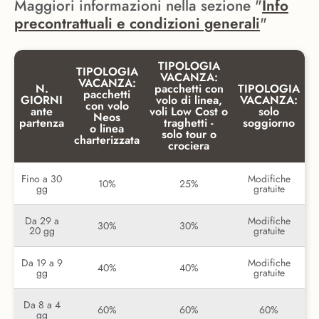
Maggiori informazioni nella sezione "
Info
precontrattuali e condizioni generali
"
TIPOLOGIA
TIPOLOGIA
VACANZA:
VACANZA:
N.
pacchetti con
TIPOLOGIA
pacchetti
GIORNI
volo di linea,
VACANZA:
con volo
ante
voli Low Cost o
solo
Neos
partenza
traghetti -
soggiorno
o linea
solo tour o
charterizzata
crociera
Fino a 30
Modifiche
10%
25%
gg
gratuite
Da 29 a
Modifiche
30%
30%
20 gg
gratuite
Da 19 a 9
Modifiche
40%
40%
gg
gratuite
Da 8 a 4
60%
60%
60%
gg