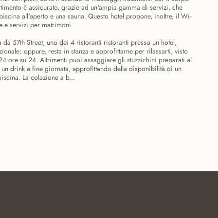
ivertimento è assicurato, grazie ad un'ampia gamma di servizi, che
iscina all'aperto e una sauna. Questo hotel propone, inoltre, il Wi-
ge e servizi per matrimoni.
 da 57th Street, uno dei 4 ristoranti ristoranti presso un hotel,
ionale; oppure, resta in stanza e approfittarne per rilassarti, visto
4 ore su 24. Altrimenti puoi assaggiare gli stuzzichini preparati al
n un drink a fine giornata, approfittando della disponibilità di un
scina. La colazione a b...