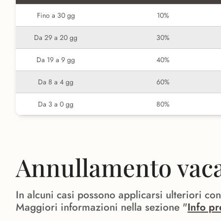
Fino a 30 gg
10%
Da 29 a 20 gg
30%
Da 19 a 9 gg
40%
Da 8 a 4 gg
60%
Da 3 a 0 gg
80%
Annullamento vacan
In alcuni casi possono applicarsi ulteriori co
Maggiori informazioni nella sezione "
Info pr