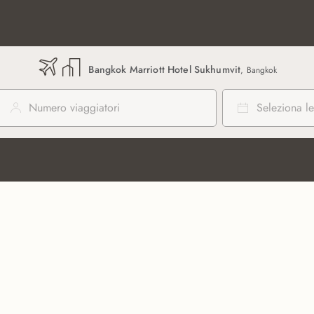
Bangkok Marriott Hotel Sukhumvit
, Bangkok
Numero viaggiatori
Seleziona le