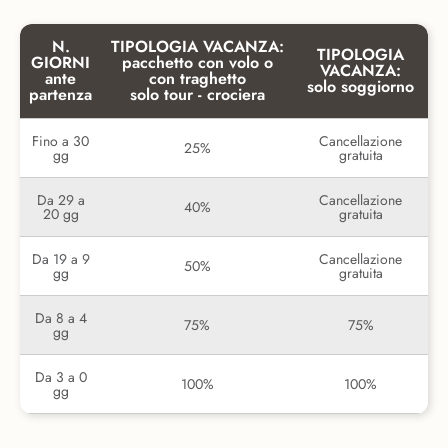
N.
TIPOLOGIA VACANZA:
TIPOLOGIA
GIORNI
pacchetto con volo o
VACANZA:
ante
con traghetto
solo soggiorno
partenza
solo tour - crociera
Fino a 30
Cancellazione
25%
gg
gratuita
Da 29 a
Cancellazione
40%
20 gg
gratuita
Da 19 a 9
Cancellazione
50%
gg
gratuita
Da 8 a 4
75%
75%
gg
Da 3 a 0
100%
100%
gg