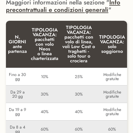
Maggiori informazioni nella sezione "
Info
precontrattuali e condizioni generali
"
TIPOLOGIA
TIPOLOGIA
VACANZA:
VACANZA:
N.
pacchetti con
TIPOLOGIA
pacchetti
GIORNI
volo di linea,
VACANZA:
con volo
ante
voli Low Cost o
solo
Neos
partenza
traghetti -
soggiorno
o linea
solo tour o
charterizzata
crociera
Fino a 30
Modifiche
10%
25%
gg
gratuite
Da 29 a
Modifiche
30%
30%
20 gg
gratuite
Da 19 a 9
Modifiche
40%
40%
gg
gratuite
Da 8 a 4
60%
60%
60%
gg