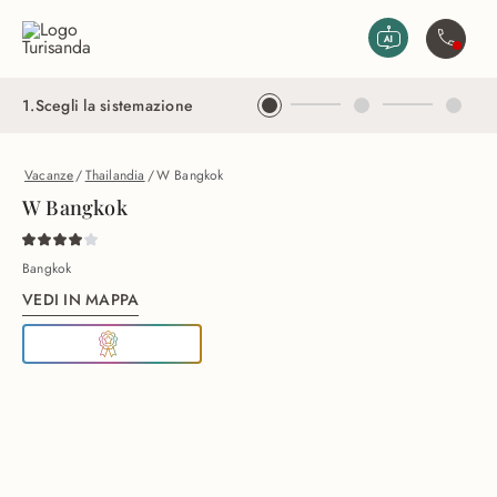
Vai al contenuto principale
Contatta
1
.
Scegli la sistemazione
Vacanze
/
Thailandia
/
W Bangkok
W Bangkok
Bangkok
VEDI IN MAPPA