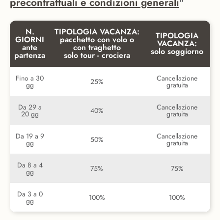
precontrattuali e condizioni generali
"
N.
TIPOLOGIA VACANZA:
TIPOLOGIA
GIORNI
pacchetto con volo o
VACANZA:
ante
con traghetto
solo soggiorno
partenza
solo tour - crociera
Fino a 30
Cancellazione
25%
gg
gratuita
Da 29 a
Cancellazione
40%
20 gg
gratuita
Da 19 a 9
Cancellazione
50%
gg
gratuita
Da 8 a 4
75%
75%
gg
Da 3 a 0
100%
100%
gg