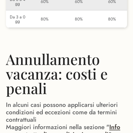
60%
60%
60%
gg
Da 3 a 0
80%
80%
80%
gg
Annullamento
vacanza: costi e
penali
In alcuni casi possono applicarsi ulteriori
condizioni ed eccezioni come da termini
contrattuali
Maggiori informazioni nella sezione "
Info