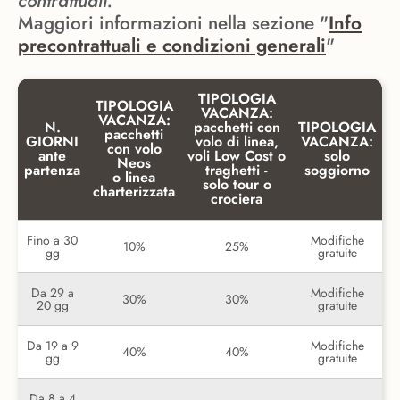
contrattuali.
Maggiori informazioni nella sezione "
Info
precontrattuali e condizioni generali
"
TIPOLOGIA
TIPOLOGIA
VACANZA:
VACANZA:
N.
pacchetti con
TIPOLOGIA
pacchetti
GIORNI
volo di linea,
VACANZA:
con volo
ante
voli Low Cost o
solo
Neos
partenza
traghetti -
soggiorno
o linea
solo tour o
charterizzata
crociera
Fino a 30
Modifiche
10%
25%
gg
gratuite
Da 29 a
Modifiche
30%
30%
20 gg
gratuite
Da 19 a 9
Modifiche
40%
40%
gg
gratuite
Da 8 a 4