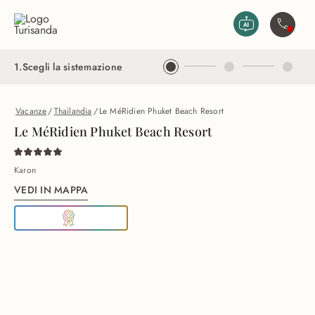
Vai al contenuto principale
Contatta
1
.
Scegli la sistemazione
Vacanze
/
Thailandia
/
Le MéRidien Phuket Beach Resort
Le MéRidien Phuket Beach Resort
Karon
VEDI IN MAPPA