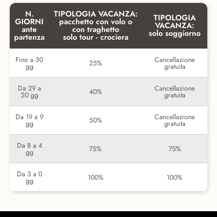
N.
TIPOLOGIA VACANZA:
TIPOLOGIA
GIORNI
pacchetto con volo o
VACANZA:
ante
con traghetto
solo soggiorno
partenza
solo tour - crociera
Fino a 30
Cancellazione
25%
gg
gratuita
Da 29 a
Cancellazione
40%
20 gg
gratuita
Da 19 a 9
Cancellazione
50%
gg
gratuita
Da 8 a 4
75%
75%
gg
Da 3 a 0
100%
100%
gg