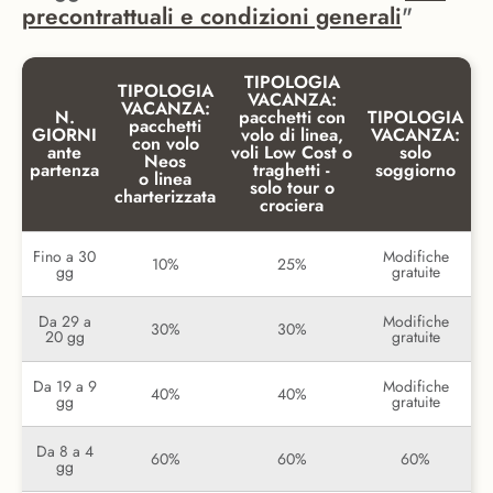
precontrattuali e condizioni generali
"
TIPOLOGIA
TIPOLOGIA
VACANZA:
VACANZA:
N.
pacchetti con
TIPOLOGIA
pacchetti
GIORNI
volo di linea,
VACANZA:
con volo
ante
voli Low Cost o
solo
Neos
partenza
traghetti -
soggiorno
o linea
solo tour o
charterizzata
crociera
Fino a 30
Modifiche
10%
25%
gg
gratuite
Da 29 a
Modifiche
30%
30%
20 gg
gratuite
Da 19 a 9
Modifiche
40%
40%
gg
gratuite
Da 8 a 4
60%
60%
60%
gg