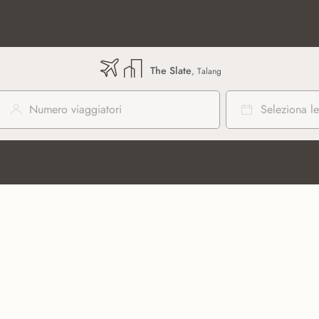
The Slate
, Talang
Numero viaggiatori
Seleziona le