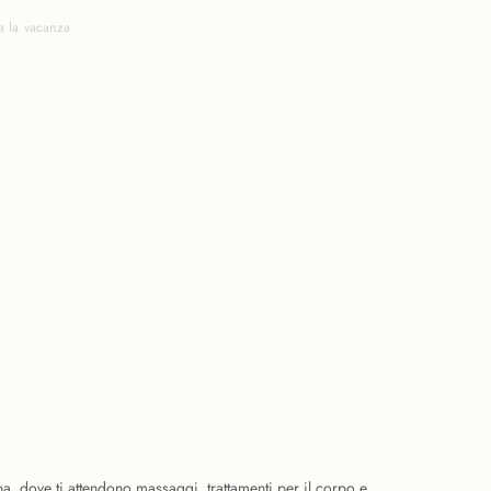
a la vacanza
pa, dove ti attendono massaggi, trattamenti per il corpo e