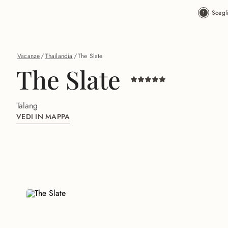
Vai al contenuto principale
Scegl
Vacanze
/
Thailandia
/
The Slate
The Slate
Talang
VEDI IN MAPPA