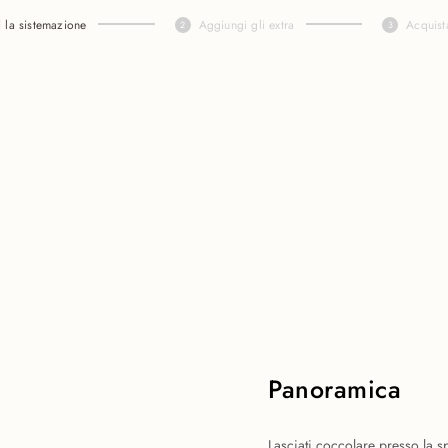
i la sistemazione
Aggiungi gli extra
Acquist
Panoramica
Lasciati coccolare presso la s