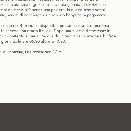
ertimento è assicurato grazie ad un'ampia gamma di servizi, che
ampi da tennis all'apertoe una palestra. In questo resort potrai
tuito, servizi di concierge e un servizio babysitter a pagamento.
, uno dei 4 ristoranti disponibili presso un resort, oppure non
o in camera con orario limitato. Dopo una nuotata rinfrescante in
drink preferito al bar sull'acqua di un resort. La colazione a buffet è
 giorni dalle ore 06:30 alle ore 10:30.
to o limousine, una postazione PC e ...