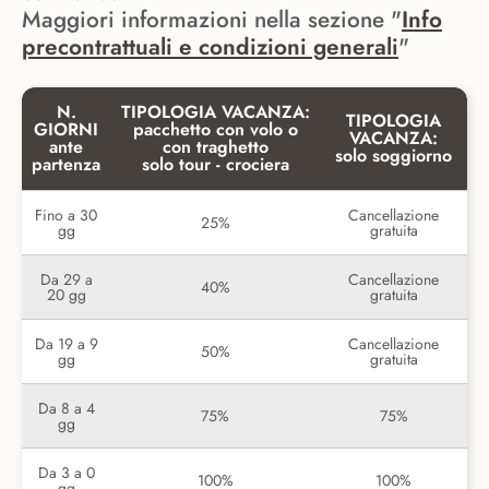
Maggiori informazioni nella sezione "
Info
precontrattuali e condizioni generali
"
N.
TIPOLOGIA VACANZA:
TIPOLOGIA
GIORNI
pacchetto con volo o
VACANZA:
ante
con traghetto
solo soggiorno
partenza
solo tour - crociera
Fino a 30
Cancellazione
25%
gg
gratuita
Da 29 a
Cancellazione
40%
20 gg
gratuita
Da 19 a 9
Cancellazione
50%
gg
gratuita
Da 8 a 4
75%
75%
gg
Da 3 a 0
100%
100%
gg