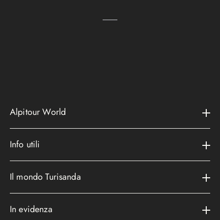
Alpitour World
Il gruppo
Info utili
La storia
Contatti e assistenza
AWARD
Il mondo Turisanda
Assicurazioni
Area riservata
Cataloghi
Metodi di pagamento
In evidenza
Convenzioni
Podcast