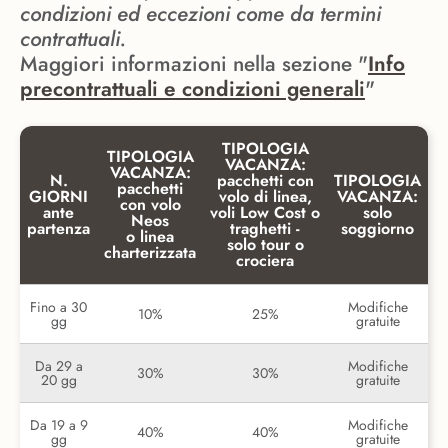
condizioni ed eccezioni come da termini
contrattuali.
Maggiori informazioni nella sezione "
Info
precontrattuali e condizioni generali
"
TIPOLOGIA
TIPOLOGIA
VACANZA:
VACANZA:
N.
pacchetti con
TIPOLOGIA
pacchetti
GIORNI
volo di linea,
VACANZA:
con volo
ante
voli Low Cost o
solo
Neos
partenza
traghetti -
soggiorno
o linea
solo tour o
charterizzata
crociera
Fino a 30
Modifiche
10%
25%
gg
gratuite
Da 29 a
Modifiche
30%
30%
20 gg
gratuite
Da 19 a 9
Modifiche
40%
40%
gg
gratuite