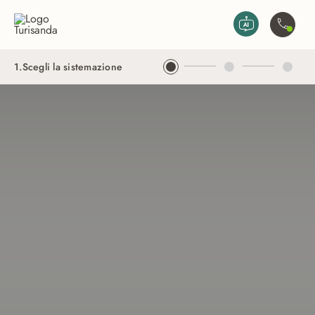
Vai al contenuto principale
Contatta
1
.
Scegli la sistemazione