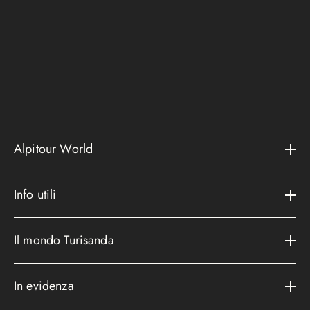
Alpitour World
Il gruppo
Info utili
La storia
Contatti e assistenza
AWARD
Il mondo Turisanda
Assicurazioni
Area riservata
Cataloghi
Metodi di pagamento
In evidenza
Convenzioni
Podcast