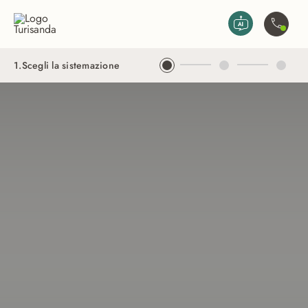
Vai al contenuto principale
Contatta
1
.
Scegli la sistemazione