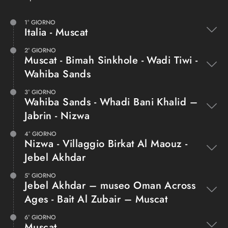
Il deserto di Wahiba
Magic Ca
Sands
desert
1° GIORNO
Italia - Muscat
ESPANDI
ESPANDI
2° GIORNO
Muscat - Bimah Sinkhole - Wadi Tiwi -
Wahiba Sands
3° GIORNO
Wahiba Sands - Whadi Bani Khalid –
Jabrin - Nizwa
4° GIORNO
Nizwa - Villaggio Birkat Al Maouz -
Jebel Akhdar
5° GIORNO
Jebel Akhdar – museo Oman Across
Ages - Bait Al Zubair – Muscat
6° GIORNO
Muscat