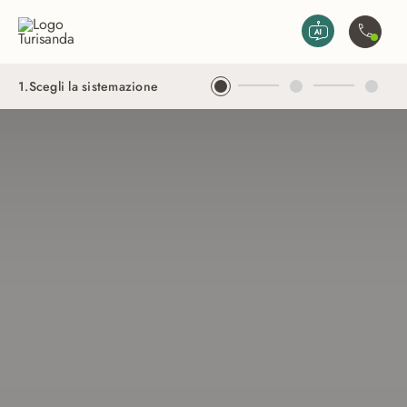
Vai al contenuto principale
Contatta
1
.
Scegli la sistemazione