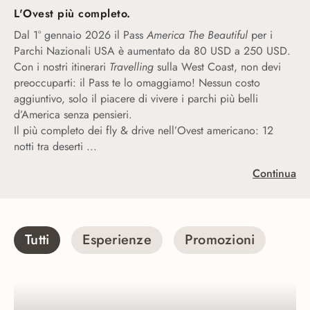
L'Ovest più completo.
Dal 1° gennaio 2026 il Pass
America The Beautiful
per i
Parchi Nazionali USA è aumentato da 80 USD a 250 USD.
Con i nostri itinerari
Travelling
sulla West Coast, non devi
preoccuparti: il Pass te lo omaggiamo! Nessun costo
aggiuntivo, solo il piacere di vivere i parchi più belli
d’America senza pensieri.
Il più completo dei fly & drive nell’Ovest americano: 12
e canyon, strade infinite e città iconiche, fi
notti tra deserti
...
Continua
Tutti
Esperienze
Promozioni