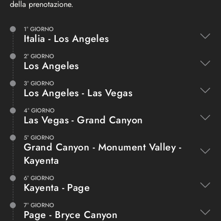
della prenotazione.
VANTAGGI PER GLI
Monument
SPOSI:
incontro
1° GIORNO
Italia - Los Angeles
ESPANDI
ESPANDI
2° GIORNO
Los Angeles
3° GIORNO
Los Angeles - Las Vegas
4° GIORNO
Las Vegas - Grand Canyon
5° GIORNO
Grand Canyon - Monument Valley -
Kayenta
6° GIORNO
Kayenta - Page
7° GIORNO
Page - Bryce Canyon