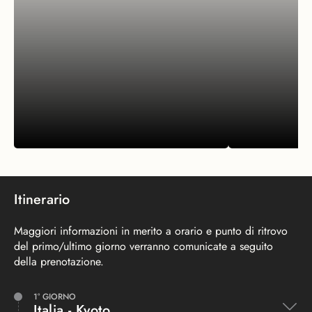
Itinerario
Maggiori informazioni in merito a orario e punto di ritrovo
del primo/ultimo giorno verranno comunicate a seguito
della prenotazione.
ESPERIENZE
ESPERIENZE
Le Alpi giapponesi
Cerimoni
1° GIORNO
Italia - Kyoto