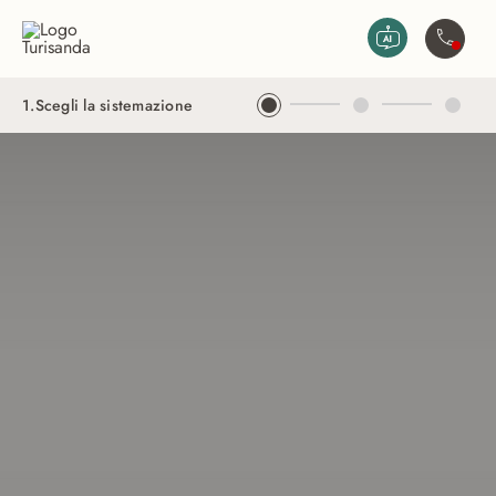
Vai al contenuto principale
Contatta
1
.
Scegli la sistemazione