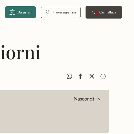
Assistant
Trova agenzia
Contattaci
iorni
Nascondi