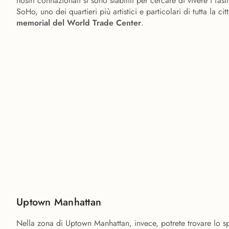
nostri connazionali si sono stabiliti per cercare di vivere i fa
SoHo, uno dei quartieri più artistici e particolari di tutta la cit
memorial del World Trade Center
.
Uptown Manhattan
Nella zona di Uptown Manhattan, invece, potrete trovare lo 