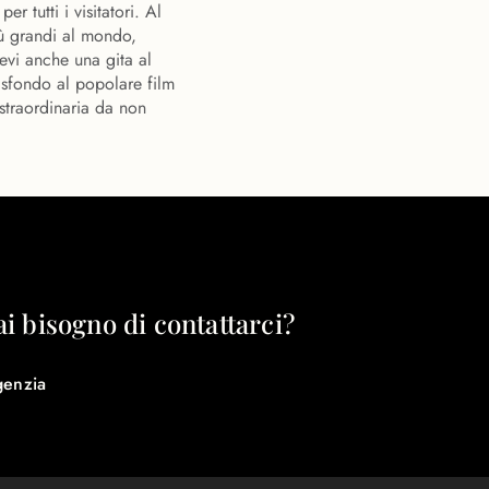
per tutti i visitatori. Al
iù grandi al mondo,
evi anche una gita al
 sfondo al popolare film
straordinaria da non
ai bisogno di contattarci?
genzia