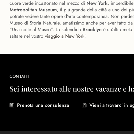
cuore verde incastonato nel mezzo di
New York
, imperdibile 
Metropolitan Museum
, il più grande della città e uno dei p
potrete vedere tante opere d’arte contemporanea. Non perdet
Museo di Storia Naturale, amatissimo anche per aver fatto da
“Una notte al Museo”. La splendida
Brooklyn
è un’altra meta 
saltare nel vostro
viaggio a New York
!
CONTATTI
Sei interessato alle nostre vacanze e h
Prenota una consulenza
Vieni a trovarci in a