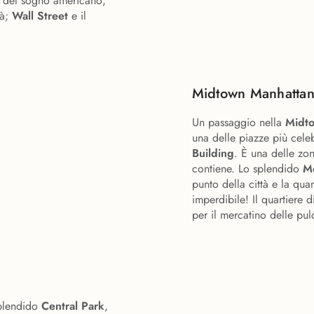
sti del sogno americano;
tà;
Wall Street
e il
Midtown Manhatta
Un passaggio nella
Midt
una delle piazze più cele
Building
. È una delle zon
contiene. Lo splendido
M
punto della città e la qua
imperdibile! Il quartiere 
per il mercatino delle pulc
splendido
Central Park
,