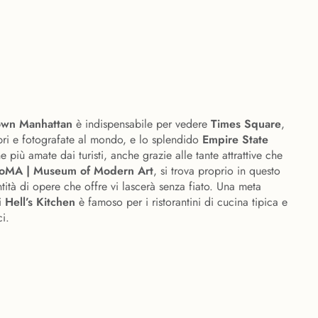
n
own Manhattan
è indispensabile per vedere
Times Square
,
bri e fotografate al mondo, e lo splendido
Empire State
e più amate dai turisti, anche grazie alle tante attrattive che
oMA | Museum of Modern Art
, si trova proprio in questo
ntità di opere che offre vi lascerà senza fiato. Una meta
di
Hell’s Kitchen
è famoso per i ristorantini di cucina tipica e
i.