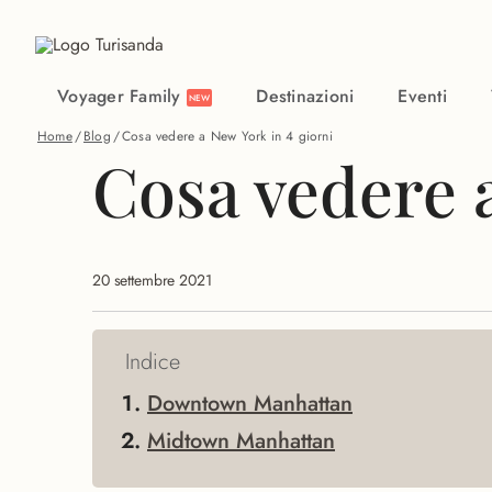
Vai al contenuto principale
Voyager Family
Destinazioni
Eventi
NEW
Home
/
Blog
/
Cosa vedere a New York in 4 giorni
Cosa vedere a
20 settembre 2021
Indice
Downtown Manhattan
Midtown Manhattan