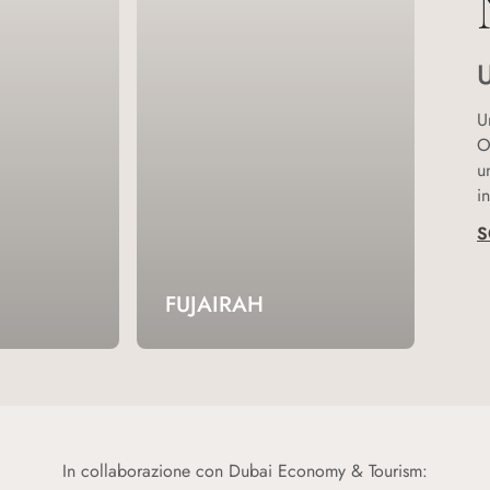
U
U
O
u
i
S
FUJAIRAH
In collaborazione con Dubai Economy & Tourism: