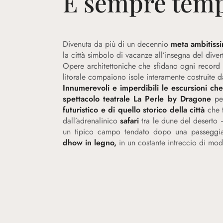
È sempre temp
Divenuta da più di un decennio
meta ambitissi
la città simbolo di vacanze all’insegna del di
Opere architettoniche che sfidano ogni record s
litorale compaiono isole interamente costruite d
Innumerevoli e imperdibili le escursioni ch
spettacolo teatrale La Perle by Dragone
per
futuristico e di quello storico della città
che 
dall’adrenalinico
safari
tra le dune del deserto 
un tipico campo tendato dopo una passegg
dhow in legno,
in un costante intreccio di mode