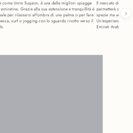
e come Umm Suqeim, è una delle migliori spiagge
ll mercato delle spez
 emiratina. Grazie alla sua estensione e tranquillità è
permetterà di scopri
eale per rilassarsi all'ombra di una palma o per fare
spezie ma anche tè a
pesca, surf o jogging con lo sguardo rivolto verso il
Un'esperienza sensor
ab.
Emirati Arabi Uniti.