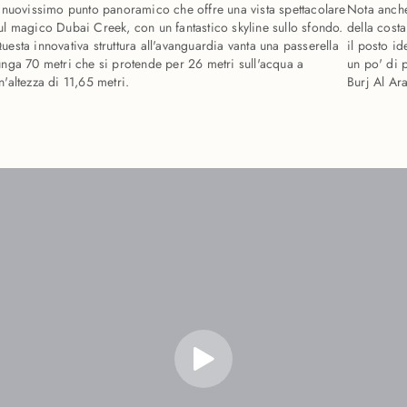
l nuovissimo punto panoramico che offre una vista spettacolare
Nota anch
ul magico Dubai Creek, con un fantastico skyline sullo sfondo.
della costa
uesta innovativa struttura all'avanguardia vanta una passerella
il posto id
unga 70 metri che si protende per 26 metri sull'acqua a
un po' di 
n'altezza di 11,65 metri.
Burj Al Ar