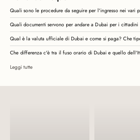
Quali sono le procedure da seguire per l'ingresso nei vari 
Data la variabilità della normativa, è indispensabile, prima della pr
Quali documenti servono per andare a Dubai per i cittadini i
emanate dalle nazioni estere in merito agli ingressi. Viaggiaresicuri.it è
dall’Italia devono far riferimento. Vi ricordiamo che tali indicazion
I cittadini italiani devono presentare: passaporto con validità resid
Qual è la valuta ufficiale di Dubai e come si paga? Che tipo
rinnovabile per altri 30 giorni a pagamento. I cittadini di altre naz
La valuta ufficiale di Dubai è il Dirham (AED). È richiesta comuneme
Che differenza c'è tra il fuso orario di Dubai e quello dell'I
contanti.
La differenza è tre ore in più rispetto all'Italia, due ore in più quand
Leggi tutte