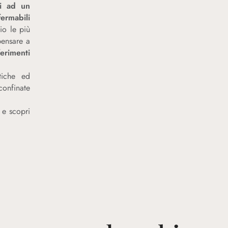
ci ad un
ermabili
io le più
pensare a
ferimenti
tiche ed
confinate
e e scopri