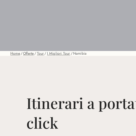
Home
/
Offerte
/
Tour
/
I Migliori Tour
/
Namibia
Itinerari a porta
click