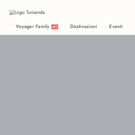
Vai al contenuto principale
Voyager Family
Destinazioni
Eventi
NEW