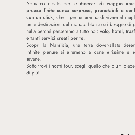
Abbiamo creato per te
itinerari di viaggio uni
prezzo finito senza sorprese
,
prenotabili e conf
con un click
, che ti permetteranno di vivere al megl
belle destinazioni del mondo. Non avrai bisogno di 
nulla perché penseremo a tutto noi:
volo, hotel, tras
e tanti servizi creati per te
.
Scopri la
Namibia
, una terra dove vallate deser
infinite pianure si alternano a dune altissime e s
savane.
Sotto trovi i nostri tour, scegli quello che più ti piac
di più!