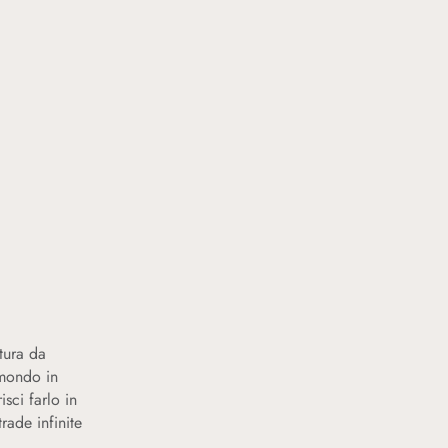
tura da
 mondo in
isci farlo in
trade infinite