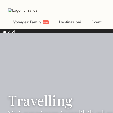
Vai al contenuto principale
Voyager Family
Destinazioni
Eventi
NEW
Trustpilot
Travelling