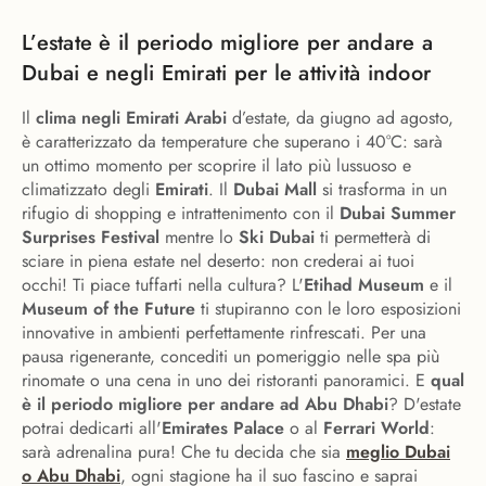
L’estate è il periodo migliore per andare a
Dubai e negli Emirati per le attività indoor
Il
clima negli Emirati Arabi
d’estate, da giugno ad agosto,
è caratterizzato da temperature che superano i 40°C: sarà
un ottimo momento per scoprire il lato più lussuoso e
climatizzato degli
Emirati
. Il
Dubai Mall
si trasforma in un
rifugio di shopping e intrattenimento con il
Dubai Summer
Surprises Festival
mentre lo
Ski Dubai
ti permetterà di
sciare in piena estate nel deserto: non crederai ai tuoi
occhi! Ti piace tuffarti nella cultura? L'
Etihad Museum
e il
Museum of the Future
ti stupiranno con le loro esposizioni
innovative in ambienti perfettamente rinfrescati. Per una
pausa rigenerante, concediti un pomeriggio nelle spa più
rinomate o una cena in uno dei ristoranti panoramici. E
qual
è il periodo migliore per andare ad Abu Dhabi
? D'estate
potrai dedicarti all'
Emirates Palace
o al
Ferrari World
:
sarà adrenalina pura! Che tu decida che sia
meglio Dubai
o Abu Dhabi
, ogni stagione ha il suo fascino e saprai