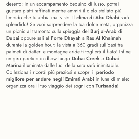
deserto: in un accampamento beduino di lusso, potrai
gustare piatti raffinati mentre ammiri il cielo stellato più
limpido che tu abbia mai visto. Il
clima di Abu Dhabi
sarà
splendido! Se vuoi sorprendere la tua dolce metà, organizza
un picnic al tramonto sulla spiaggia del
Burj al-Arab
di
Dubai
oppure sali al
Forte Dhayah
a
Ras Al Khaimah
durante la golden hour: la vista a 360 gradi sull'oasi tra
palmeti di datteri e montagne aride ti toglierà il fiato! Infine,
un giro poetico in dhow lungo
Dubai Creek
o
Dubai
Marina
illuminata dalle luci della sera sarà inimitabile.
Colleziona i ricordi più preziosi e scopri il
periodo
migliore per andare negli Emirati Arabi
in luna di miele:
organizza ora il tuo viaggio dei sogni con
Turisanda
!