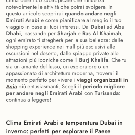
clima desertico subtropicale che influenza
notevolmente le attività che potrai svolgere. In
questo articolo scoprirai
quando andare negli
Emirati Arabi
e come pianificare al meglio il tuo
viaggio in base ai tuoi interessi. Da
Dubai
ad
Abu
Dhabi
, passando per
Sharjah
e
Ras Al Khaimah
,
ogni emirato ti stregherà per la sua bellezza: dalle
shopping experience nei mall più esclusivi alle
escursioni nel deserto, dalle spiagge private alle
attrazioni più iconiche come il
Burj Khalifa
. Che tu
sia un amante del lusso, un esploratore o un
appassionato di architettura moderna, troverai il
momento perfetto per vivere i
viaggi organizzati in
Asia
più entusiasmanti. Scegli il
periodo migliore
per andare negli Emirati Arabi
con
Turisanda
:
continua a leggere!
Clima Emirati Arabi e temperatura Dubai in
inverno: perfetti per esplorare il Paese