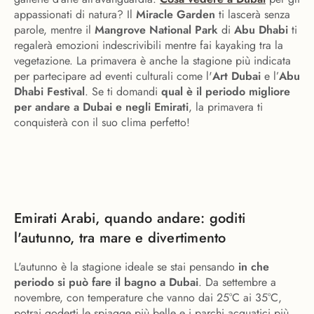
appassionati di natura? Il
Miracle Garden
ti lascerà senza
parole, mentre il
Mangrove National Park
di
Abu Dhabi
ti
regalerà emozioni indescrivibili mentre fai kayaking tra la
vegetazione. La primavera è anche la stagione più indicata
per partecipare ad eventi culturali come l'
Art Dubai
e l’
Abu
Dhabi Festival
. Se ti domandi
qual è il periodo migliore
per andare a Dubai
e negli Emirati
, la primavera ti
conquisterà con il suo clima perfetto!
Emirati Arabi, quando andare: goditi
l'autunno, tra mare e divertimento
L'autunno è la stagione ideale se stai pensando
in che
periodo si può fare il bagno a Dubai
. Da settembre a
novembre, con temperature che vanno dai 25°C ai 35°C,
potrai goderti le spiagge più belle e i parchi acquatici più