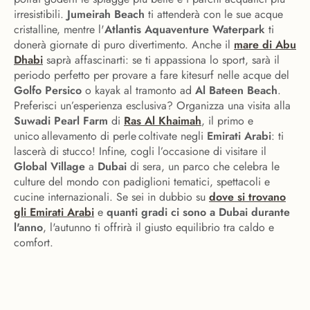
irresistibili.
Jumeirah Beach
ti attenderà con le sue acque
cristalline, mentre l'
Atlantis Aquaventure Waterpark
ti
donerà giornate di puro divertimento. Anche il
mare di Abu
Dhabi
saprà affascinarti: se ti appassiona lo sport, sarà il
periodo perfetto per provare a fare kitesurf nelle acque del
Golfo Persico
o kayak al tramonto ad
Al Bateen Beach
.
Preferisci un’esperienza esclusiva? Organizza una visita alla
Suwadi Pearl Farm
di
Ras Al Khaimah
, il primo e
unico allevamento di perle coltivate negli
Emirati Arabi
: ti
lascerà di stucco! Infine, cogli l’occasione di visitare il
Global Village
a
Dubai
di sera, un parco che celebra le
culture del mondo con padiglioni tematici, spettacoli e
cucine internazionali. Se sei in dubbio su
dove si trovano
gli Emirati Arabi
e
quanti gradi ci sono a Dubai durante
l'anno
, l'autunno ti offrirà il giusto equilibrio tra caldo e
comfort.