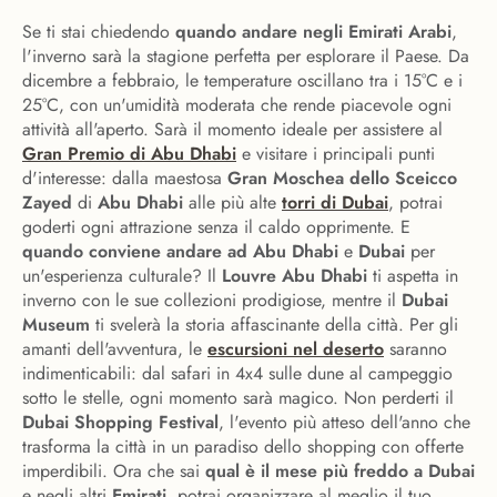
Se ti stai chiedendo
quando andare negli Emirati Arabi
,
l'inverno sarà la stagione perfetta per esplorare il Paese. Da
dicembre a febbraio, le temperature oscillano tra i 15°C e i
25°C, con un'umidità moderata che rende piacevole ogni
attività all'aperto. Sarà il momento ideale per assistere al
Gran Premio di Abu Dhabi
e visitare i principali punti
d'interesse: dalla maestosa
Gran Moschea dello Sceicco
Zayed
di
Abu Dhabi
alle più alte
torri di Dubai
, potrai
goderti ogni attrazione senza il caldo opprimente. E
quando conviene andare ad Abu Dhabi
e
Dubai
per
un'esperienza culturale? Il
Louvre Abu Dhabi
ti aspetta in
inverno con le sue collezioni prodigiose, mentre il
Dubai
Museum
ti svelerà la storia affascinante della città. Per gli
amanti dell'avventura, le
escursioni nel deserto
saranno
indimenticabili: dal safari in 4x4 sulle dune al campeggio
sotto le stelle, ogni momento sarà magico. Non perderti il
Dubai Shopping Festival
, l'evento più atteso dell'anno che
trasforma la città in un paradiso dello shopping con offerte
imperdibili. Ora che sai
qual è il mese più freddo a Dubai
e negli altri
Emirati
, potrai organizzare al meglio il tuo