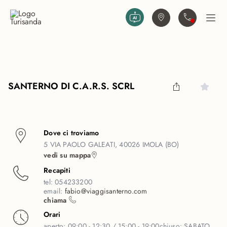
Vai al contenuto principale
Trova agenzia
Contattaci
Apri
SANTERNO DI C.A.R.S. SCRL
Dove ci troviamo
5 VIA PAOLO GALEATI, 40026 IMOLA (BO)
vedi su mappa
Recapiti
tel:
054233200
email:
fabio@viaggisanterno.com
chiama
Orari
aperto:
09:00 - 12:30 / 15:00 - 19:00
chiuso:
SABATO