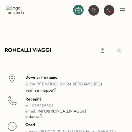
Vai al contenuto principale
Trova agenzia
Contattaci
Apri
RONCALLI VIAGGI
Dove ci troviamo
2 VIA PITENTINO, 24124 BERGAMO (BG)
vedi su mappa
Recapiti
tel:
035225501
email:
INFO@RONCALLIVIAGGI.IT
chiama
Orari
aperto:
09.00-13.00 15.00-19.00
chiuso:
SABATO E