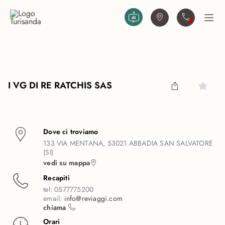
Vai al contenuto principale
Trova agenzia
Contattaci
Apri
I VG DI RE RATCHIS SAS
Dove ci troviamo
133 VIA MENTANA, 53021 ABBADIA SAN SALVATORE
(SI)
vedi su mappa
Recapiti
tel:
0577775200
email:
info@reviaggi.com
chiama
Orari