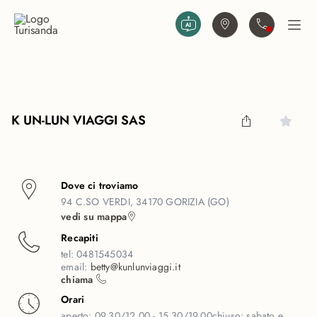
Vai al contenuto principale
Trova agenzia
Contattaci
Apri
K UN-LUN VIAGGI SAS
Dove ci troviamo
94 C.SO VERDI, 34170 GORIZIA (GO)
vedi su mappa
Recapiti
tel:
0481545034
email:
betty@kunlunviaggi.it
chiama
Orari
aperto:
09.30/12.00 - 15.30/19.00
chiuso:
sabato e