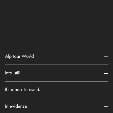
Alpitour World
Il gruppo
Info utili
La storia
Contatti e assistenza
AWARD
Il mondo Turisanda
Assicurazioni
Area riservata
Cataloghi
Metodi di pagamento
In evidenza
Convenzioni
Podcast