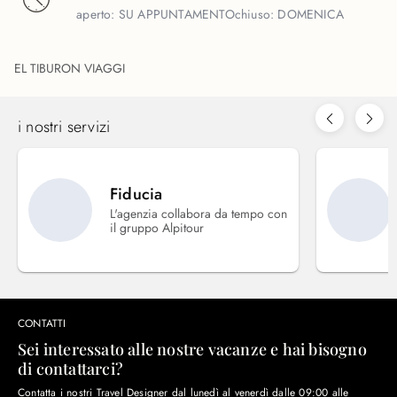
aperto:
SU APPUNTAMENTO
chiuso:
DOMENICA
EL TIBURON VIAGGI
i nostri servizi
Fiducia
L'agenzia collabora da tempo con
il gruppo Alpitour
CONTATTI
Sei interessato alle nostre vacanze e hai bisogno
di contattarci?
Contatta i nostri Travel Designer dal lunedì al venerdì dalle 09:00 alle