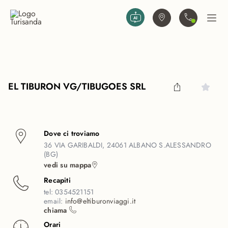
Vai al contenuto principale
Trova agenzia
Contattaci
Apri
EL TIBURON VG/TIBUGOES SRL
Dove ci troviamo
36 VIA GARIBALDI, 24061 ALBANO S.ALESSANDRO
(BG)
vedi su mappa
Recapiti
tel:
0354521151
email:
info@eltiburonviaggi.it
chiama
Orari