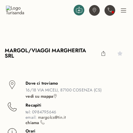
Vai al contenuto principale
Trova agenzia
Contattaci
Apri
MARGOL/VIAGGI MARGHERITA
SRL
Dove ci troviamo
16/18 VIA MICELI, 87100 COSENZA (CS)
vedi su mappa
Recapiti
tel:
0984795646
email:
margolcs@tin.it
chiama
Orari