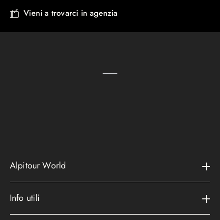
Vieni a trovarci in agenzia
Alpitour World
Il gruppo
Info utili
La storia
Contatti e assistenza