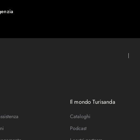
genzia
Il mondo Turisanda
assistenza
Cataloghi
ni
Podcast