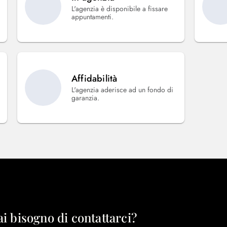
L'agenzia è disponibile a fissare
appuntamenti.
Affidabilità
L'agenzia aderisce ad un fondo di
garanzia.
ai bisogno di contattarci?