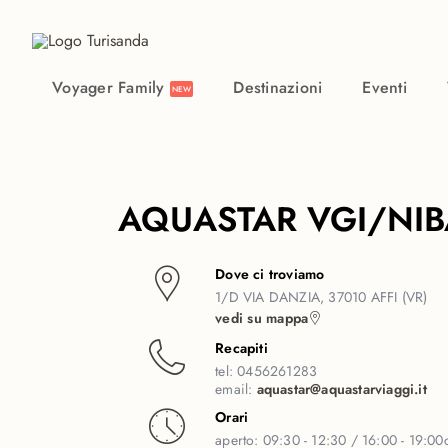
Vai al contenuto principale
Voyager Family
Destinazioni
Eventi
NEW
AQUASTAR VGI/NIB
Dove ci troviamo
1/D VIA DANZIA, 37010 AFFI (VR)
vedi su mappa
Recapiti
tel:
0456261283
email:
aquastar@aquastarviaggi.it
Orari
aperto:
09:30 - 12:30 / 16:00 - 19:00