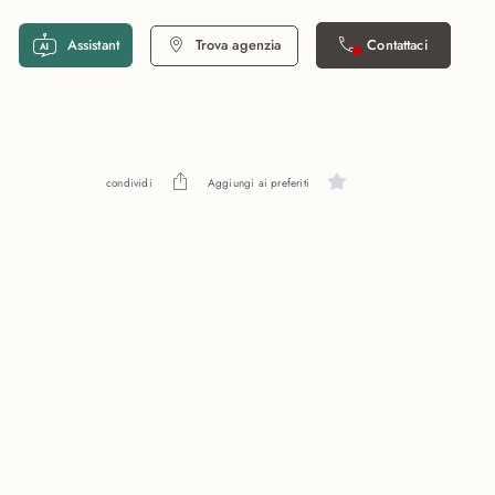
Assistant
Trova agenzia
Contattaci
condividi
Aggiungi ai preferiti