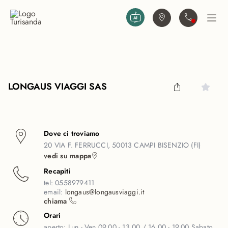
Vai al contenuto principale
Trova agenzia
Contattaci
Apri
LONGAUS VIAGGI SAS
Dove ci troviamo
20 VIA F. FERRUCCI, 50013 CAMPI BISENZIO (FI)
vedi su mappa
Recapiti
tel:
0558979411
email:
longaus@longausviaggi.it
chiama
Orari
aperto:
Lun - Ven 09.00 - 13.00 / 16.00 - 19.00 Sabato