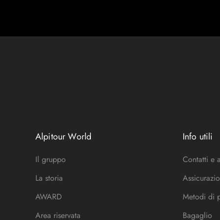
Alpitour World
Info utili
Il gruppo
Contatti e 
La storia
Assicurazio
AWARD
Metodi di
Area riservata
Bagaglio