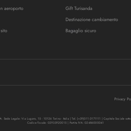
in aeroporto
Gift Turisanda
Destinazione cambiamento
sito
Bagaglio sicuro
Privacy P
. Sede Legale: Via Lugaro, 15 - 10126 Torino - Italia | Tel. (+39)011.0171111 | Capitale Sociale sott
Codice fiscale: 02933920015 | Partita IVA: 02486000041