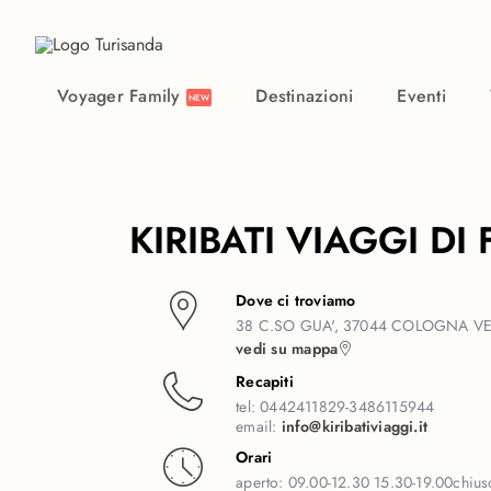
Vai al contenuto principale
Voyager Family
Destinazioni
Eventi
NEW
KIRIBATI VIAGGI DI
Dove ci troviamo
38 C.SO GUA', 37044 COLOGNA VE
vedi su mappa
Recapiti
tel:
0442411829-3486115944
email:
info@kiribativiaggi.it
Orari
aperto:
09.00-12.30 15.30-19.00
chiu