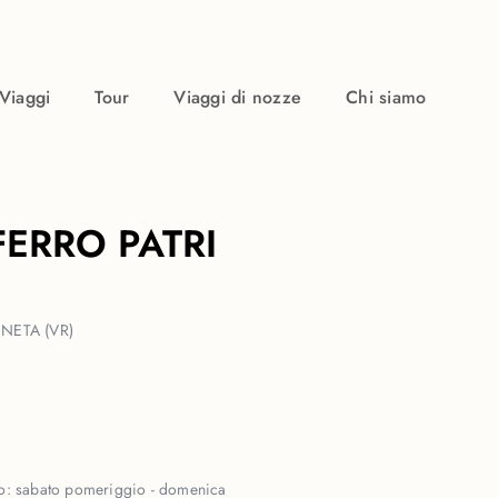
Viaggi
Tour
Viaggi di nozze
Chi siamo
 FERRO PATRI
NETA (VR)
so:
sabato pomeriggio - domenica