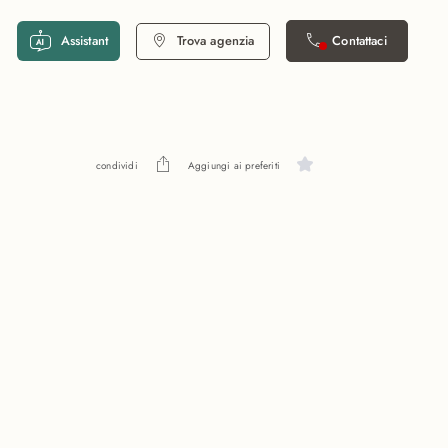
Assistant
Trova agenzia
Contattaci
condividi
Aggiungi ai preferiti