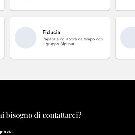
Fiducia
L'agenzia collabora da tempo con
il gruppo Alpitour
ai bisogno di contattarci?
genzia