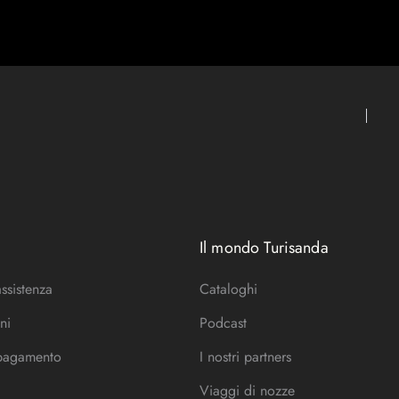
Il mondo Turisanda
assistenza
Cataloghi
ni
Podcast
 pagamento
I nostri partners
Viaggi di nozze