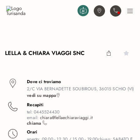
Vai al contenuto principale
Trova agenzia
Contattaci
Apri
LELLA & CHIARA VIAGGI SNC
Dove ci troviamo
2/C VIA BERNADETTE SOUBIROUS, 36015 SCHIO (VI)
vedi su mappa
Recapiti
tel:
0445524430
email:
chiara@lellaechiaraviaggi.it
chiama
Orari
aperto:
09.00 - 12.30 / 15.00 - 19.00
chiuso:
SABATO E