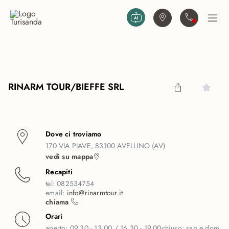
Vai al contenuto principale
Trova agenzia
Contattaci
Apri
RINARM TOUR/BIEFFE SRL
Dove ci troviamo
170 VIA PIAVE, 83100 AVELLINO (AV)
vedi su mappa
Recapiti
tel:
082534754
email:
info@rinarmtour.it
chiama
Orari
aperto:
09.30 - 13.00 / 16.30 - 19.00
chiuso:
sab e dom