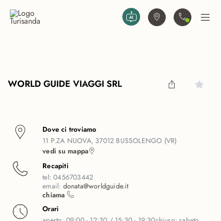
Vai al contenuto principale
Trova agenzia
Contattaci
Apri
WORLD GUIDE VIAGGI SRL
Dove ci troviamo
11 P.ZA NUOVA, 37012 BUSSOLENGO (VR)
vedi su mappa
Recapiti
tel:
0456703442
email:
donata@worldguide.it
chiama
Orari
aperto:
09:00 - 12:30 / 15:30 - 19:30
chiuso:
sabato