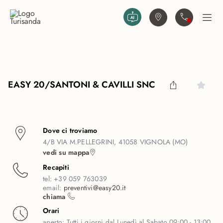
Vai al contenuto principale
Trova agenzia
Contattaci
Apri
EASY 20/SANTONI & CAVILLI SNC
Dove ci troviamo
4/B VIA M.PELLEGRINI, 41058 VIGNOLA (MO)
vedi su mappa
Recapiti
tel:
+39 059 763039
email:
preventivi@easy20.it
chiama
Orari
aperto:
Tutti i giorni dal Lunedì al Sabato 09:00 - 13:00