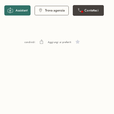
Assistant
Trova agenzia
Contattaci
condividi
Aggiungi ai preferiti