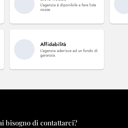
L'agenzia è diponibile a fare lista
nozze.
Affidabilità
L'agenzia aderisce ad un fondo di
garanzia.
ai bisogno di contattarci?