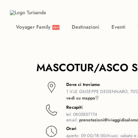
Vai al contenuto principale
Voyager Family
Destinazioni
Eventi
NEW
MASCOTUR/ASCO S
Dove ci troviamo
1 V.LE GIUSEPPE DEGENNARO, 7012
vedi su mappa
Recapiti
tel:
0805857174
email:
prenotazioni@iviaggidisalomo
Orari
aperto:
09:00/18:00
chiuso:
sabato e