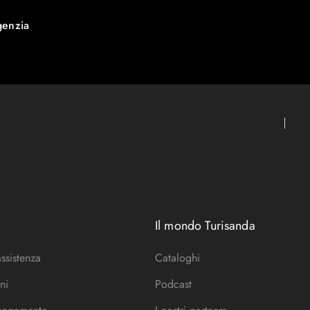
genzia
Il mondo Turisanda
assistenza
Cataloghi
ni
Podcast